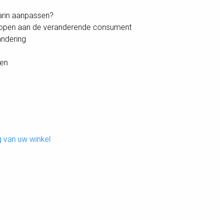
aarin aanpassen?
kopen aan de veranderende consument
ndering
ken
g van uw winkel