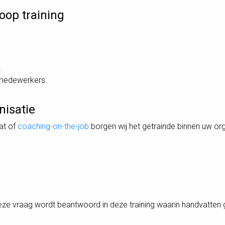
oop training
.
 medewerkers.
nisatie
at of
coaching-on-the-job
borgen wij het getrainde binnen uw org
eze vraag wordt beantwoord in deze training waarin handvatte