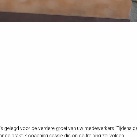
asis gelegd voor de verdere groei van uw medewerkers. Tijdens d
or de praktijk coaching sessie die op de training zal volgen.