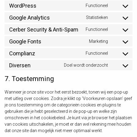
to
WordPress
Functioneel
google-
Consent
service
recaptcha
to
Google Analytics
Statistieken
wordfence
Consent
service
to
Cerber Security & Anti-Spam
Functioneel
wordpress
Consent
service
to
Google Fonts
Marketing
google-
Consent
service
analytics
to
Complianz
Functioneel
cerber-
Consent
service
security-
to
Diversen
Doel wordt onderzocht
google-
Consent
&-
service
fonts
to
anti-
7. Toestemming
complianz
service
spam
diversen
Wanneer je onze site voor het eerst bezoekt, tonen wij een pop-up
met uitleg over cookies. Zodra je klikt op ‘Voorkeuren opslaan’ geef
je ons toestemming om de categorieën cookies en plugins te
gebruiken die je hebt geselecteerd in de pop-up en welke zijn
omschreven in het cookiebeleid. Je kunt via je browser het plaatsen
van cookies uitschakelen, je moet er dan wel rekening mee houden
dat onze site dan mogelijk niet meer optimaal werkt.